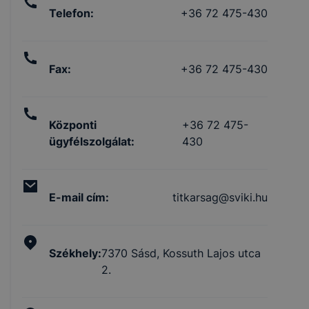
Telefon
:
+36 72 475-430
Fax
:
+36 72 475-430
Központi
+36 72 475-
ügyfélszolgálat
:
430
E-mail cím
:
titkarsag@sviki.hu
Székhely
:
7370 Sásd, Kossuth Lajos utca
2.