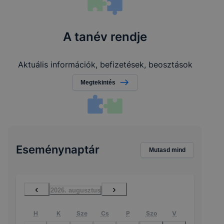
A tanév rendje
Aktuális információk, befizetések, beosztások
Megtekintés
Eseménynaptár
Mutasd mind
‹
›
2026. augusztus
H
K
Sze
Cs
P
Szo
V