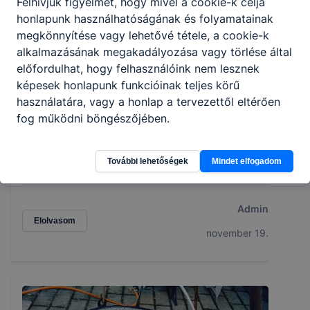
Felhívjuk figyelmét, hogy mivel a cookie-k célja
honlapunk használhatóságának és folyamatainak
megkönnyítése vagy lehetővé tétele, a cookie-k
alkalmazásának megakadályozása vagy törlése által
előfordulhat, hogy felhasználóink nem lesznek
képesek honlapunk funkcióinak teljes körű
használatára, vagy a honlap a tervezettől eltérően
fog működni böngészőjében.
Jókai 200
Jókai Mór-emlékév az iskolánkban – kreatív, ízletes és
További lehetőségek
Mindet elfogadom
közösségépítő projekt a bicentenárium jegyében
Admin
Elolvasom
november 19.