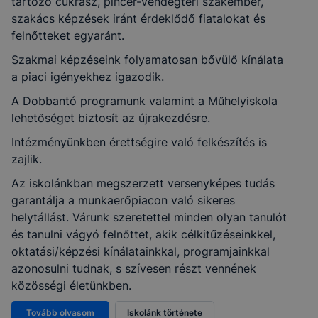
tartozó cukrász, pincér-vendégtéri szakember,
szakács képzések iránt érdeklődő fiatalokat és
felnőtteket egyaránt.
Szakmai képzéseink folyamatosan bővülő kínálata
a piaci igényekhez igazodik.
A Dobbantó programunk valamint a Műhelyiskola
lehetőséget biztosít az újrakezdésre.
Intézményünkben érettségire való felkészítés is
zajlik.
Az iskolánkban megszerzett versenyképes tudás
garantálja a munkaerőpiacon való sikeres
helytállást. Várunk szeretettel minden olyan tanulót
és tanulni vágyó felnőttet, akik célkitűzéseinkkel,
oktatási/képzési kínálatainkkal, programjainkkal
azonosulni tudnak, s szívesen részt vennének
közösségi életünkben.
Tovább olvasom
Iskolánk története