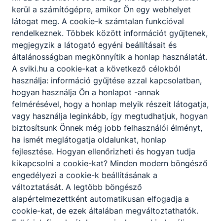
Tovább
kerül a számítógépre, amikor Ön egy webhelyet
látogat meg. A cookie-k számtalan funkcióval
rendelkeznek. Többek között információt gyűjtenek,
megjegyzik a látogató egyéni beállításait és
általánosságban megkönnyítik a honlap használatát.
A sviki.hu a cookie-kat a következő célokból
használja: információ gyűjtése azzal kapcsolatban,
Tovább
hogyan használja Ön a honlapot -annak
felmérésével, hogy a honlap melyik részeit látogatja,
vagy használja leginkább, így megtudhatjuk, hogyan
biztosítsunk Önnek még jobb felhasználói élményt,
ha ismét meglátogatja oldalunkat, honlap
fejlesztése. Hogyan ellenőrizheti és hogyan tudja
kikapcsolni a cookie-kat? Minden modern böngésző
engedélyezi a cookie-k beállításának a
változtatását. A legtöbb böngésző
Hírek
alapértelmezettként automatikusan elfogadja a
cookie-kat, de ezek általában megváltoztathatók.