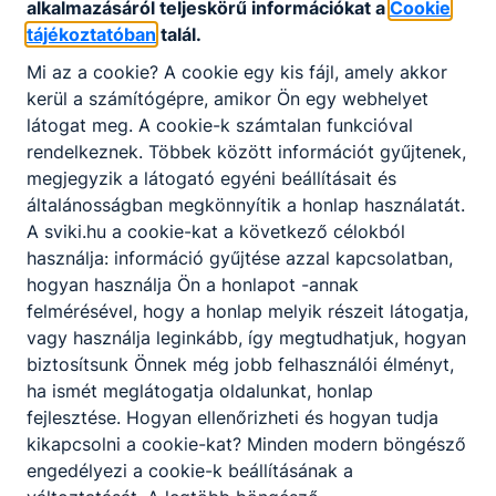
alkalmazásáról teljeskörű információkat a
Cookie
tájékoztatóban
talál.
Partnereink
Mi az a cookie? A cookie egy kis fájl, amely akkor
kerül a számítógépre, amikor Ön egy webhelyet
látogat meg. A cookie-k számtalan funkcióval
rendelkeznek. Többek között információt gyűjtenek,
megjegyzik a látogató egyéni beállításait és
általánosságban megkönnyítik a honlap használatát.
A sviki.hu a cookie-kat a következő célokból
használja: információ gyűjtése azzal kapcsolatban,
hogyan használja Ön a honlapot -annak
felmérésével, hogy a honlap melyik részeit látogatja,
vagy használja leginkább, így megtudhatjuk, hogyan
biztosítsunk Önnek még jobb felhasználói élményt,
ha ismét meglátogatja oldalunkat, honlap
fejlesztése. Hogyan ellenőrizheti és hogyan tudja
kikapcsolni a cookie-kat? Minden modern böngésző
engedélyezi a cookie-k beállításának a