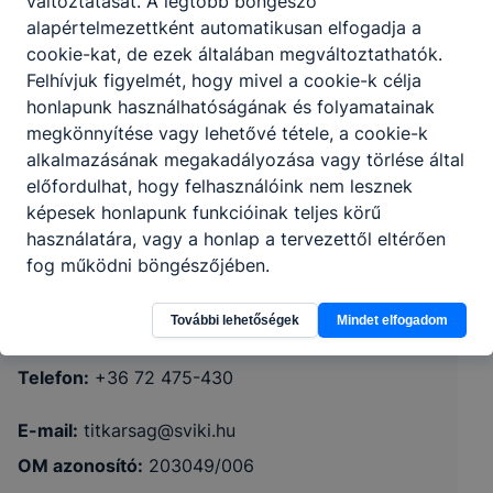
változtatását. A legtöbb böngésző
alapértelmezettként automatikusan elfogadja a
cookie-kat, de ezek általában megváltoztathatók.
Felhívjuk figyelmét, hogy mivel a cookie-k célja
honlapunk használhatóságának és folyamatainak
megkönnyítése vagy lehetővé tétele, a cookie-k
alkalmazásának megakadályozása vagy törlése által
Baranya Vármegyei SZC Sásdi
előfordulhat, hogy felhasználóink nem lesznek
képesek honlapunk funkcióinak teljes körű
Vendéglátóipari Szakképző Iskola
használatára, vagy a honlap a tervezettől eltérően
fog működni böngészőjében.
7370 Sásd, Kossuth Lajos utca 2.
További lehetőségek
Mindet elfogadom
CLASSROOM
KRÉTA
Telefon:
+36 72 475-430
E-mail:
titkarsag@sviki.hu
OM azonosító:
203049/006