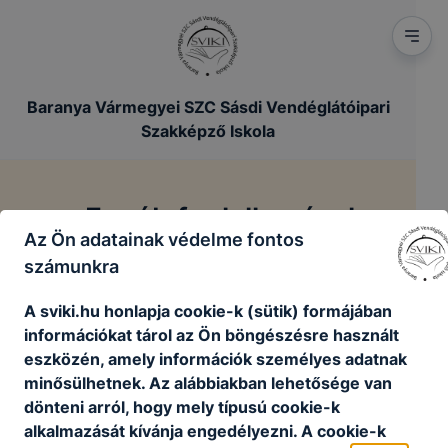
Baranya Vármegyei SZC Sásdi Vendéglátóipari
Szakképző Iskola
Egyéb foglalkozások
Az Ön adatainak védelme fontos
számunkra
/
/
Főoldal
Tanulóinknak
Egyéb foglalkozások
A sviki.hu honlapja cookie-k (sütik) formájában
információkat tárol az Ön böngészésre használt
Feltöltés alatt...
eszközén, amely információk személyes adatnak
minősülhetnek. Az alábbiakban lehetősége van
dönteni arról, hogy mely típusú cookie-k
alkalmazását kívánja engedélyezni. A cookie-k