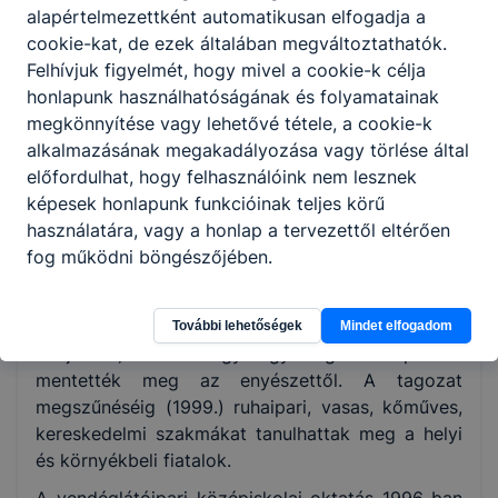
alapértelmezettként automatikusan elfogadja a
tetőszerkezete fa, fedőanyaga cserép. A
cookie-kat, de ezek általában megváltoztathatók.
lépcsőház műkő, a folyosók, WC-k mozaiklappal
Felhívjuk figyelmét, hogy mivel a cookie-k célja
vannak lerakva. A járásbíróság 1979-ben szűnt
honlapunk használhatóságának és folyamatainak
meg az ekkor lezajlott közigazgatási
megkönnyítése vagy lehetővé tétele, a cookie-k
területátszervezés eredményeképpen. Az épület
alkalmazásának megakadályozása vagy törlése által
állaga ezután romlásnak indult. A kezelési,
előfordulhat, hogy felhasználóink nem lesznek
használati jogot 1985-ben a Sásdi Nagyközségi
képesek honlapunk funkcióinak teljes körű
Tanács kapta meg.
használatára, vagy a honlap a tervezettől eltérően
A komlói 501. Sz. Ipari Szakmunkásképző és
fog működni böngészőjében.
Szakközépiskola kihelyezett tagozata 1988
szeptemberében kezdte meg működését e falak
között. A megye 20 millió forintot adott a
További lehetőségek
Mindet elfogadom
felújításra, ezzel a megye egyik legszebb épületét
mentették meg az enyészettől. A tagozat
megszűnéséig (1999.) ruhaipari, vasas, kőműves,
kereskedelmi szakmákat tanulhattak meg a helyi
és környékbeli fiatalok.
A vendéglátóipari középiskolai oktatás 1996-ban