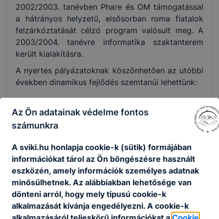
2002/2003. tanévben Phare és OM támogatással
a hátrányos helyzetű, elsősorban roma fiatalok
felzárkóztatását célzó program valósult meg. A
2003/2004. tanévre informatika szaktanterem
került kialakításra.
A nyertes pályázatoknak köszönhetően az utóbbi
években dinamikus fejlődés szemtanúi lehettünk:
elkészült a nyelvi labor
Az Ön adatainak védelme fontos
megvalósult a tankonyha felújítása
megtörtént a tankonyha eszközállományának
számunkra
modernizálása
A sviki.hu honlapja cookie-k (sütik) formájában
megtörtént az informatika terem
információkat tárol az Ön böngészésre használt
berendezéseinek és eszközparkjának teljes
eszközén, amely információk személyes adatnak
cseréje
minősülhetnek. Az alábbiakban lehetősége van
megvalósult az iskola székhelyének és
dönteni arról, hogy mely típusú cookie-k
telephelyének modern IKT eszközökkel való
alkalmazását kívánja engedélyezni. A cookie-k
felszerelése
alkalmazásáról teljeskörű információkat a
Cookie
megvalósult az iskola berendezéseinek teljes