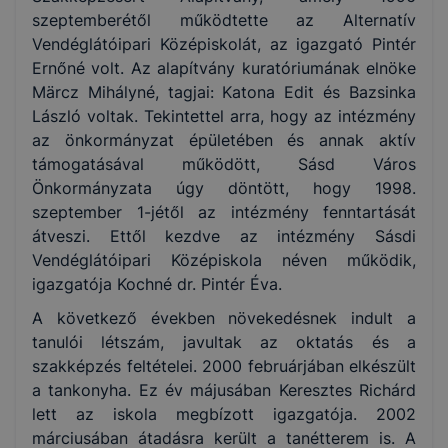
szeptemberétől működtette az Alternatív
Vendéglátóipari Középiskolát, az igazgató Pintér
Ernőné volt. Az alapítvány kuratóriumának elnöke
Märcz Mihályné, tagjai: Katona Edit és Bazsinka
László voltak. Tekintettel arra, hogy az intézmény
az önkormányzat épületében és annak aktív
támogatásával működött, Sásd Város
Önkormányzata úgy döntött, hogy 1998.
szeptember 1-jétől az intézmény fenntartását
átveszi. Ettől kezdve az intézmény Sásdi
Vendéglátóipari Középiskola néven működik,
igazgatója Kochné dr. Pintér Éva.
A következő években növekedésnek indult a
tanulói létszám, javultak az oktatás és a
szakképzés feltételei. 2000 februárjában elkészült
a tankonyha. Ez év májusában Keresztes Richárd
lett az iskola megbízott igazgatója. 2002
márciusában átadásra került a tanétterem is. A