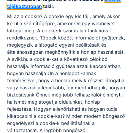
tájékoztatóban
talál.
cseréje
Mi az a cookie? A cookie egy kis fájl, amely akkor
Diákjaink Baranya, Somogy és Tolna megye 25
kerül a számítógépre, amikor Ön egy webhelyet
településéről járnak iskolánkba.
látogat meg. A cookie-k számtalan funkcióval
Az iskola épülete
rendelkeznek. Többek között információt gyűjtenek,
megjegyzik a látogató egyéni beállításait és
Az épület 1914-ben készült el. A következő
általánosságban megkönnyítik a honlap használatát.
évtizedekben a Sásdi Királyi Járásbíróság
A sviki.hu a cookie-kat a következő célokból
impozáns székhelyeként szolgált. (1919-ben
használja: információ gyűjtése azzal kapcsolatban,
néhány hónapig a Baranya megyei direktórium
hogyan használja Ön a honlapot -annak
működött itt). Az utcafront hossza 34,55 m és
felmérésével, hogy a honlap melyik részeit látogatja,
23,1 m. Az udvar területe 560,56 m2, kert nincs.
vagy használja leginkább, így megtudhatjuk, hogyan
Az épület alapterülete 546, 67 m2, a homlokzat
biztosítsunk Önnek még jobb felhasználói élményt,
magassága 9,65 m. Az épület déli oldalát valaha
ha ismét meglátogatja oldalunkat, honlap
díszes keretbe foglalt, gyönyörű, kerámiából
fejlesztése. Hogyan ellenőrizheti és hogyan tudja
készült koronás címer díszítette, melyet a rákosi
kikapcsolni a cookie-kat? Minden modern böngésző
korszakban távolítottak el. A falak téglából
engedélyezi a cookie-k beállításának a
épültek, szigeteltek. Nincs pince. Az épület
változtatását. A legtöbb böngésző
emeletes, a födém porosz süveg és vasbeton,