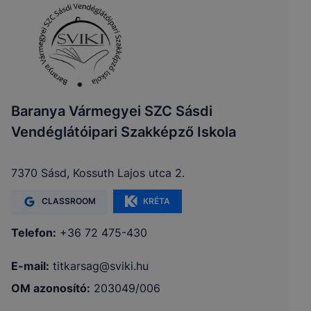
Baranya Vármegyei SZC Sásdi
Vendéglátóipari Szakképző Iskola
7370 Sásd, Kossuth Lajos utca 2.
CLASSROOM
KRÉTA
Telefon:
+36 72 475-430
E-mail:
titkarsag@sviki.hu
OM azonosító:
203049/006