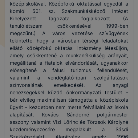
középiskolával. Középfokú oktatással egyedül a
komlói 501. sz. Szakmunkásképző Intézet
Kihelyezett Tagozata foglalkozott. (A
tanulólétszám csökkenésével 1999-ben
megszűnt.) A város vezetése szívügyének
tekintette, hogy a városban térségi feladatokat
ellátó középfokú oktatási intézmény létesüljön,
amely csökkentené a munkanélküliség arányait,
megállítaná a fiatalok elvándorlását, ugyanakkor
elősegítené a falusi turizmus fellendülését,
valamint a vendéglátó-ipari szolgáltatások
színvonalának emelkedését. Az anyagi
nehézségekkel küzdő önkormányzati testület -
bár elvileg maximálisan támogatta a középiskola
ügyét - kezdetben nem merte felvállalni az iskola
alapítását. Kovács Sándorné polgármester
asszony valamint Vizl Lőrinc és Törzsök Károlyné
kezdeményezésére megalakult a Sásdi
Szakképzésért Alapítvány, amely 1996