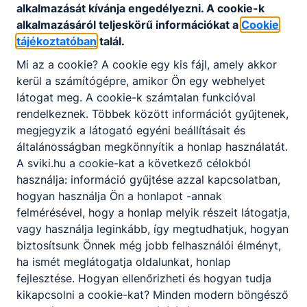
alkalmazását kívánja engedélyezni. A cookie-k
alkalmazásáról teljeskörű információkat a
Cookie
tájékoztatóban
talál.
Mi az a cookie? A cookie egy kis fájl, amely akkor
kerül a számítógépre, amikor Ön egy webhelyet
Partnereink
látogat meg. A cookie-k számtalan funkcióval
rendelkeznek. Többek között információt gyűjtenek,
megjegyzik a látogató egyéni beállításait és
általánosságban megkönnyítik a honlap használatát.
A sviki.hu a cookie-kat a következő célokból
használja: információ gyűjtése azzal kapcsolatban,
hogyan használja Ön a honlapot -annak
felmérésével, hogy a honlap melyik részeit látogatja,
vagy használja leginkább, így megtudhatjuk, hogyan
biztosítsunk Önnek még jobb felhasználói élményt,
ha ismét meglátogatja oldalunkat, honlap
fejlesztése. Hogyan ellenőrizheti és hogyan tudja
kikapcsolni a cookie-kat? Minden modern böngésző