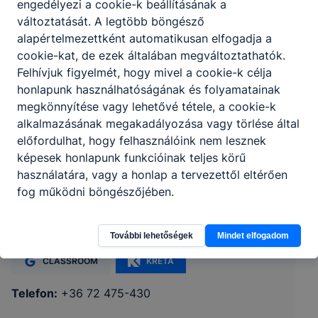
engedélyezi a cookie-k beállításának a
változtatását. A legtöbb böngésző
alapértelmezettként automatikusan elfogadja a
cookie-kat, de ezek általában megváltoztathatók.
Felhívjuk figyelmét, hogy mivel a cookie-k célja
honlapunk használhatóságának és folyamatainak
megkönnyítése vagy lehetővé tétele, a cookie-k
alkalmazásának megakadályozása vagy törlése által
előfordulhat, hogy felhasználóink nem lesznek
képesek honlapunk funkcióinak teljes körű
Baranya Vármegyei SZC Sásdi
használatára, vagy a honlap a tervezettől eltérően
Vendéglátóipari Szakképző Iskola
fog működni böngészőjében.
7370 Sásd, Kossuth Lajos utca 2.
További lehetőségek
Mindet elfogadom
CLASSROOM
KRÉTA
Telefon:
+36 72 475-430