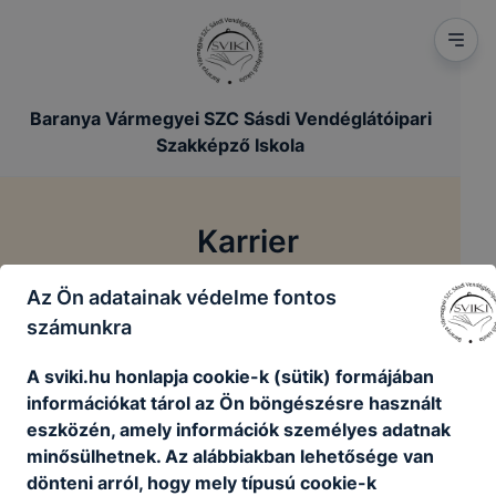
Baranya Vármegyei SZC Sásdi Vendéglátóipari
Szakképző Iskola
Karrier
Az Ön adatainak védelme fontos
/
Főoldal
Karrier
számunkra
A sviki.hu honlapja cookie-k (sütik) formájában
információkat tárol az Ön böngészésre használt
Jelenleg nincsenek aktív álláshirdetéseink
eszközén, amely információk személyes adatnak
minősülhetnek. Az alábbiakban lehetősége van
Vissza a főoldalra
dönteni arról, hogy mely típusú cookie-k