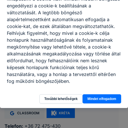
engedélyezi a cookie-k beállításának a
változtatását. A legtöbb böngésző
alapértelmezettként automatikusan elfogadja a
cookie-kat, de ezek általában megváltoztathatók.
Felhívjuk figyelmét, hogy mivel a cookie-k célja
honlapunk használhatóságának és folyamatainak
megkönnyítése vagy lehetővé tétele, a cookie-k
alkalmazásának megakadályozása vagy törlése által
előfordulhat, hogy felhasználóink nem lesznek
képesek honlapunk funkcióinak teljes körű
használatára, vagy a honlap a tervezettől eltérően
Baranya Vármegyei SZC Sásdi
fog működni böngészőjében.
Vendéglátóipari Szakképző Iskola
További lehetőségek
Mindet elfogadom
7370 Sásd, Kossuth Lajos utca 2.
CLASSROOM
KRÉTA
Telefon:
+36 72 475-430