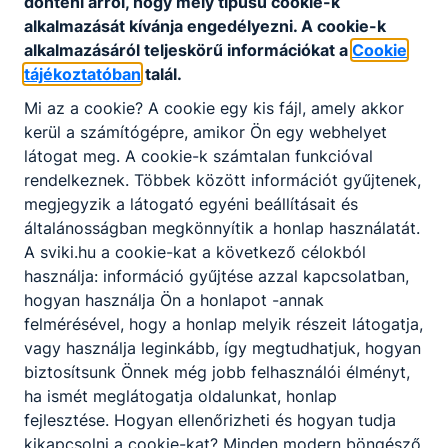
dönteni arról, hogy mely típusú cookie-k
alkalmazását kívánja engedélyezni. A cookie-k
alkalmazásáról teljeskörű információkat a
Cookie
tájékoztatóban
talál.
Mi az a cookie? A cookie egy kis fájl, amely akkor
kerül a számítógépre, amikor Ön egy webhelyet
látogat meg. A cookie-k számtalan funkcióval
Partnereink
rendelkeznek. Többek között információt gyűjtenek,
megjegyzik a látogató egyéni beállításait és
általánosságban megkönnyítik a honlap használatát.
A sviki.hu a cookie-kat a következő célokból
használja: információ gyűjtése azzal kapcsolatban,
hogyan használja Ön a honlapot -annak
felmérésével, hogy a honlap melyik részeit látogatja,
vagy használja leginkább, így megtudhatjuk, hogyan
biztosítsunk Önnek még jobb felhasználói élményt,
ha ismét meglátogatja oldalunkat, honlap
fejlesztése. Hogyan ellenőrizheti és hogyan tudja
kikapcsolni a cookie-kat? Minden modern böngésző