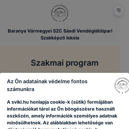
Baranya Vármegyei SZC Sásdi Vendéglátóipari
Szakképző Iskola
Szakmai program
/
/
Főoldal
Szakmai dokumentumok
Szakmai program
Az Ön adatainak védelme fontos
számunkra
Utolsó módosítás: 2025.05.05.
A sviki.hu honlapja cookie-k (sütik) formájában
információkat tárol az Ön böngészésre használt
Szakmai
eszközén, amely információk személyes adatnak
program_2025_Sásd_aláírt_feltöltésre.pdf
minősülhetnek. Az alábbiakban lehetősége van
Letöltés